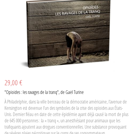
29,00 €
"Opioïdes : les ravages de la tranq", de Gaël Turine
À Philadelphie, dans la ville berceau de la démocratie américaine, l’avenue de
Kensington est devenue l’un des symboles de la crise des opioïdes aux États-
Unis. Dernier fléau en date de cette épidémie ayant déjà causé la mort de plus
de 645 000 personnes : la « tranq », un anesthésiant pour animaux que les
trafiquants ajoutent aux drogues conventionnelles. Une substance provoquant
de sévères plaies nécrotiques sur le corps de ses consommateurs.