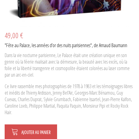
49,00 €
"Fête au Palace, les années d’or des nuits parisiennes", de Arnaud Baumann
Dans la vie nocturne parisienne, Le Palace était une création unique en son
genre où la féerie rivalisait avec la démesure, la beauté avec les excès, où la
folie et la liberté transgenre et cosmopolite étaient colorées au laser comme
par un arc-en-ciel.
Ce livre rassemble mes photographies de 1978 à 1983 et les témoignages libres
et inédits de Thierry Ardisson, Jenny Bel’Air, Georges-Marc Bénamou, Guy
Cuevas, Charles Duprat, Sylvie Grumbach, Fabienne Issartel, Jean-Pierre Kalfon,
Caroline Loeb, Philippe Martial, Paquita Paquin, Monsieur Pipi et Rocky Rock
Hair.
AJOUTER AU PANIER