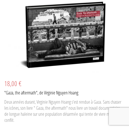
18,00 €
"Gaza, the aftermath", de Virginie Nguyen Hoang
Deux années durant, Virginie Nguyen Hoang s'est rendue à Gaza. Sans chasser
les icônes, son livre " Gaza, the aftermath" nous livre un travail documentaire
de longue haleine sur une population désarmée qui tente de vivre malgré le
conflit.