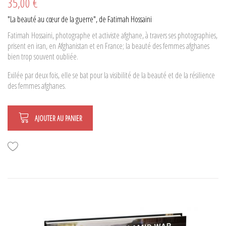
35,00 €
"La beauté au cœur de la guerre", de Fatimah Hossaini
Fatimah Hossaini, photographe et activiste afghane, à travers ses photographies,
prisent en iran, en Afghanistan et en France; la beauté des femmes afghanes
bien trop souvent oubliée.
Exilée par deux fois, elle se bat pour la visibilité de la beauté et de la résilience
des femmes afghanes.
AJOUTER AU PANIER