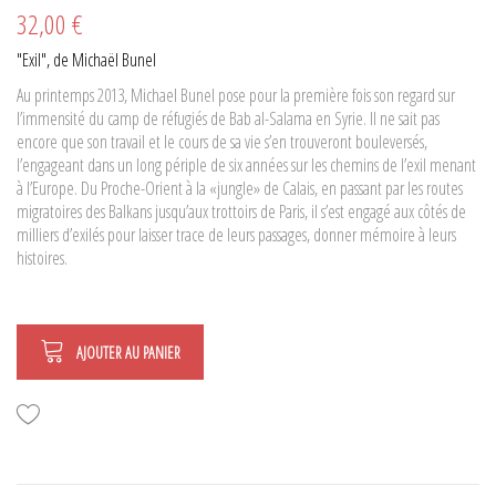
32,00 €
"Exil", de Michaël Bunel
Au printemps 2013, Michael Bunel pose pour la première fois son regard sur
l’immensité du camp de réfugiés de Bab al-Salama en Syrie. Il ne sait pas
encore que son travail et le cours de sa vie s’en trouveront bouleversés,
l’engageant dans un long périple de six années sur les chemins de l’exil menant
à l’Europe. Du Proche-Orient à la «jungle» de Calais, en passant par les routes
migratoires des Balkans jusqu’aux trottoirs de Paris, il s’est engagé aux côtés de
milliers d’exilés pour laisser trace de leurs passages, donner mémoire à leurs
histoires.
AJOUTER AU PANIER