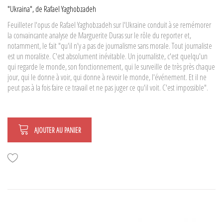
"Ukraina", de Rafael Yaghobzadeh
Feuilleter l'opus de Rafael Yaghobzadeh sur l'Ukraine conduit à se remémorer
la convaincante analyse de Marguerite Duras sur le rôle du reporter et,
notamment, le fait "qu'il n'y a pas de journalisme sans morale. Tout journaliste
est un moraliste. C'est absolument inévitable. Un journaliste, c'est quelqu'un
qui regarde le monde, son fonctionnement, qui le surveille de très près chaque
jour, qui le donne à voir, qui donne à revoir le monde, l'événement. Et il ne
peut pas à la fois faire ce travail et ne pas juger ce qu'il voit. C'est impossible".
AJOUTER AU PANIER