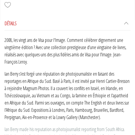
DÉTAILS
2008, les vingt ans de Visa pour l'Image. Comment célébrer dignement une
vingtième édition ? Avec une collection prestigieuse d’une vingtaine de livres,
réalisés avec quelques-uns des plus fidèles amis de Visa pour l’Image. Jean-
François Leroy.
Ian Berry s’est forgé une réputation de photojournaliste en faisant des
reportages en Afrique du Sud. Basé à Paris, il est invité par Henri Cartier-Bresson
à rejoindre Magnum Photos. Il a couvert les conflits en Israël, en Irlande, en
Tchécoslovaquie, au Vietnam et au Congo, la famine en Éthiopie et l’apartheid
en Afrique du Sud. Parmi ses ouvrages, on compte The English et deux livres sur
l’Afrique du Sud. Expositions à Londres, Paris, Hambourg, Bruxelles, Bardford,
Perpignan, Aix-en-Provence et la Lowry Gallery (Manchester).
Ian Berry made his reputation as photojournalist reporting from South Africa.