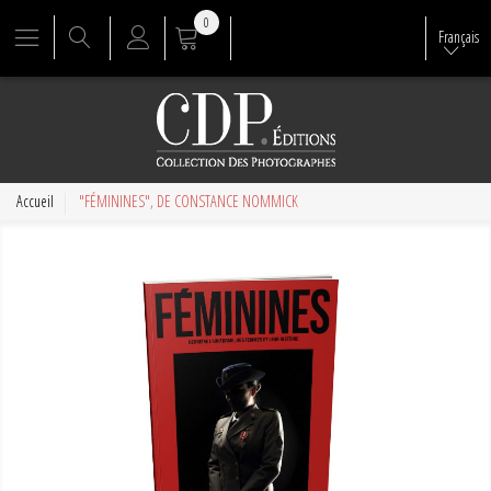
0
Français
Accueil
"FÉMININES", DE CONSTANCE NOMMICK