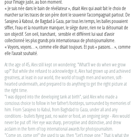
pour l’image juste, au bon moment.
« Je suis née dans le bain de révélateur », disait Alex qui avait fait le choix de
marcher sur les traces de son père dont le souvenir l’accompagnait partout. De
Sarajevo à Kaboul, de Bagdad à Gaza, par tous les temps, les balles pouvaient
siffler, l’eau et la nourriture manquer, le siège durer, rien ne la détournait de
son objectif. Son oeil, tranchant, sensible et différent lui vaut d’avoir
collectionné les plus grands prix internationaux de photojournalisme.
« Voyons, voyons… », comme elle disait toujours. Et puis « passons… », comme
elle l’aurait souhaité.
At the age of 45, Alex still kept on wondering: "What’ll we do when we grow
up?" But while she refused to acknowledge it, Alex had grown up and achieved
greatness, at least in our world, the world of tough men and women, soft-
hearted underneath, and prepared to do anything to get the right picture at
the right time.
"I was dipped into the developing tank at birth", said Alex who made a
conscious choice to follow in her father’s footsteps, surrounded by memories of
him. From Sarajevo to Kabul, from Baghdad to Gaza, under all and any
conditions - bullets flying past, no water or food, an ongoing siege - Alex would
never be put off. Her eye was sharp, perceptive and distinctive, and drew
acclaim in the form of top international awards for photojournalism.
"Come on, come on!" she used to say, then "Let’s move one." That is what she