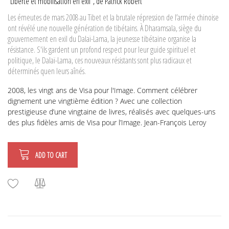
"Liberté et mobilisation en exil", de Patrick Robert
Les émeutes de mars 2008 au Tibet et la brutale répression de l’armée chinoise
ont révélé une nouvelle génération de tibétains. À Dharamsala, siège du
gouvernement en exil du Dalaï-Lama, la jeunesse tibétaine organise la
résistance. S'ils gardent un profond respect pour leur guide spirituel et
politique, le Dalaï-Lama, ces nouveaux résistants sont plus radicaux et
déterminés quen leurs aînés.
2008, les vingt ans de Visa pour l'Image. Comment célébrer
dignement une vingtième édition ? Avec une collection
prestigieuse d’une vingtaine de livres, réalisés avec quelques-uns
des plus fidèles amis de Visa pour l’Image. Jean-François Leroy
ADD TO CART