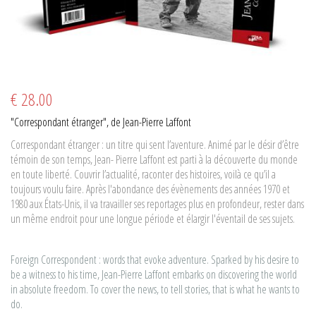
€ 28.00
"Correspondant étranger", de Jean-Pierre Laffont
Correspondant étranger : un titre qui sent l’aventure. Animé par le désir d’être
témoin de son temps, Jean- Pierre Laffont est parti à la découverte du monde
en toute liberté. Couvrir l’actualité, raconter des histoires, voilà ce qu’il a
toujours voulu faire. Après l'abondance des évènements des années 1970 et
1980 aux États-Unis, il va travailler ses reportages plus en profondeur, rester dans
un même endroit pour une longue période et élargir l'éventail de ses sujets.
Foreign Correspondent : words that evoke adventure. Sparked by his desire to
be a witness to his time, Jean-Pierre Laffont embarks on discovering the world
in absolute freedom. To cover the news, to tell stories, that is what he wants to
do.