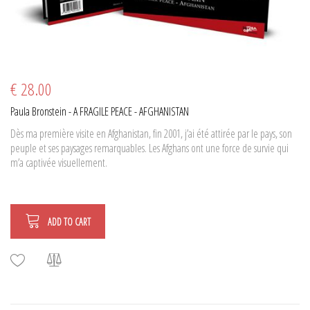
€ 28.00
Paula Bronstein - A FRAGILE PEACE - AFGHANISTAN
Dès ma première visite en Afghanistan, fin 2001, j’ai été attirée par le pays, son
peuple et ses paysages remarquables. Les Afghans ont une force de survie qui
m’a captivée visuellement.
ADD TO CART