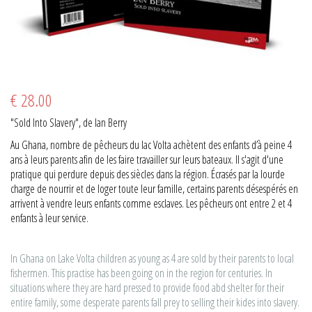
€ 28.00
"Sold Into Slavery", de Ian Berry
Au Ghana, nombre de pêcheurs du lac Volta achètent des enfants d’à peine 4
ans à leurs parents afin de les faire travailler sur leurs bateaux. Il s'agit d'une
pratique qui perdure depuis des siècles dans la région. Écrasés par la lourde
charge de nourrir et de loger toute leur famille, certains parents désespérés en
arrivent à vendre leurs enfants comme esclaves. Les pêcheurs ont entre 2 et 4
enfants à leur service.
In Ghana on Lake Volta children as young as 4 are sold by their parents to local
fishermen. This practise has been going on in the region for centuries. In
situations where they are hard pressed to provide food abd shelter for their
entire family, some desperate parents fall prey to selling their kides into slavery.