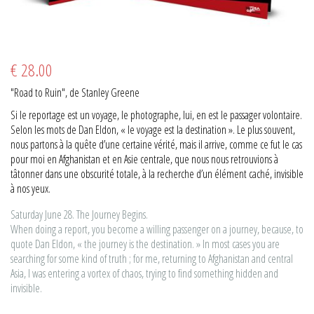
€ 28.00
"Road to Ruin", de Stanley Greene
Si le reportage est un voyage, le photographe, lui, en est le passager volontaire.
Selon les mots de Dan Eldon, « le voyage est la destination ». Le plus souvent,
nous partons à la quête d’une certaine vérité, mais il arrive, comme ce fut le cas
pour moi en Afghanistan et en Asie centrale, que nous nous retrouvions à
tâtonner dans une obscurité totale, à la recherche d’un élément caché, invisible
à nos yeux.
Saturday June 28. The Journey Begins.
When doing a report, you become a willing passenger on a journey, because, to
quote Dan Eldon, « the journey is the destination. » In most cases you are
searching for some kind of truth ; for me, returning to Afghanistan and central
Asia, I was entering a vortex of chaos, trying to find something hidden and
invisible.