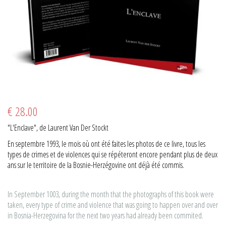
€ 28.00
"L'Enclave", de Laurent Van Der Stockt
En septembre 1993, le mois où ont été faites les photos de ce livre, tous les
types de crimes et de violences qui se répéteront encore pendant plus de deux
ans sur le territoire de la Bosnie-Herzégovine ont déjà été commis.
In September 1003, during the month that the photographs of this book were
taken, every type of crime and violence that was going to happen over and over
in Bosnia-Herzegovina for the next two years had already been commited.