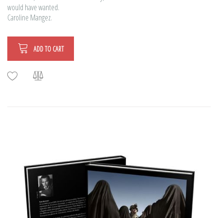
would have wanted.
Caroline Mangez.
ADD TO CART