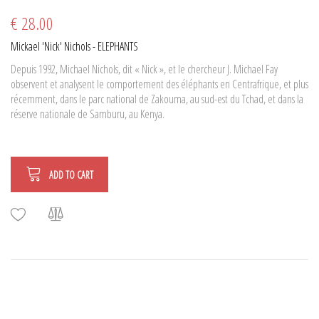
€ 28.00
Mickael 'Nick' Nichols - ELEPHANTS
Depuis 1992, Michael Nichols, dit « Nick », et le chercheur J. Michael Fay
observent et analysent le comportement des éléphants en Centrafrique, et plus
récemment, dans le parc national de Zakouma, au sud-est du Tchad, et dans la
réserve nationale de Samburu, au Kenya.
ADD TO CART