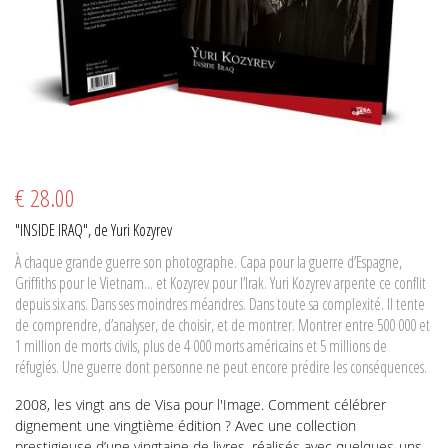
€ 28.00
"INSIDE IRAQ", de Yuri Kozyrev
À chaque grande guerre son photographe. Capa pour la guerre d’Espagne,
Griffiths pour le Vietnam... et Kozyrev pour l’Irak. Yuri Kozyrev arpente ce conflit
depuis six ans. Dans ses moindres méandres. Dans toute sa complexité. Il tente
de comprendre, d’analyser, de choisir, et de montrer. Montrer entre 500 000 et
1 million de morts civils, plus de 4 000 morts américains et 5 millions de
réfugiés. Une guerre dont personne ne peut encore prédire les conséquences.
2008, les vingt ans de Visa pour l'Image. Comment célébrer
dignement une vingtième édition ? Avec une collection
prestigieuse d’une vingtaine de livres, réalisés avec quelques-uns