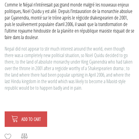
Comme le Népal n’intéressait pas grand monde malgré les nouveaux enjeux
politiques, Noël Quidu y est allé. Depuis l’instauration de la monarchie absolue
par Gyanendra, monté sur le trône après le régicide shakespearien de 2001,
puis le soulèvement populaire d’avril 2006, il savait que la transformation de
l’ultime royaume hindouiste de la planète en république maoïste risquait de se
faire dans la douleur.
Nepal did not appear to stir much interest around the world, even though
there was a completely new political situation, so Noël Quidu decided to go
there, to the land of absolute monarchy under King Gyanendra who had taken
over the throne in 2001 after a regicide worthy of a Shakespearien drama ; to
the land where there had been popular uprising in April 2006, and where the
last Hindu kingdom in the world which was likely to become a Maoist-style
republic would be to happen badly and in pain.
ADD TO CART