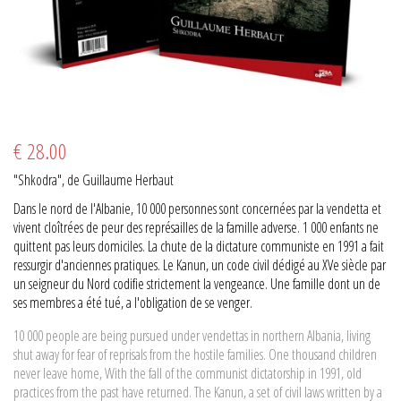
€ 28.00
"Shkodra", de Guillaume Herbaut
Dans le nord de l'Albanie, 10 000 personnes sont concernées par la vendetta et
vivent cloîtrées de peur des représailles de la famille adverse. 1 000 enfants ne
quittent pas leurs domiciles. La chute de la dictature communiste en 1991 a fait
ressurgir d'anciennes pratiques. Le Kanun, un code civil dédigé au XVe siècle par
un seigneur du Nord codifie strictement la vengeance. Une famille dont un de
ses membres a été tué, a l'obligation de se venger.
10 000 people are being pursued under vendettas in northern Albania, living
shut away for fear of reprisals from the hostile families. One thousand children
never leave home, With the fall of the communist dictatorship in 1991, old
practices from the past have returned. The Kanun, a set of civil laws written by a