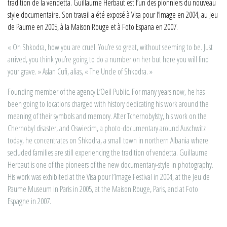
tradition de la vendetta. Guillaume Herbaut est l’un des pionniers du nouveau
style documentaire. Son travail a été exposé à Visa pour l’Image en 2004, au Jeu
de Paume en 2005, à la Maison Rouge et à Foto Espana en 2007.
« Oh Shkodra, how you are cruel. You’re so great, without seeming to be. Just
arrived, you think you’re going to do a number on her but here you will find
your grave. » Aslan Cufi, alias, « The Uncle of Shkodra. »
Founding member of the agency L’Oeil Public. For many years now, he has
been going to locations charged with history dedicating his work around the
meaning of their symbols and memory. After Tchernobylsty, his work on the
Chernobyl disaster, and Oswiecim, a photo-documentary around Auschwitz
today, he concentrates on Shkodra, a small town in northern Albania where
secluded families are still experiencing the tradition of vendetta. Guillaume
Herbaut is one of the pioneers of the new documentary-style in photography.
His work was exhibited at the Visa pour l’Image Festival in 2004, at the Jeu de
Paume Museum in Paris in 2005, at the Maison Rouge, Paris, and at Foto
Espagne in 2007.