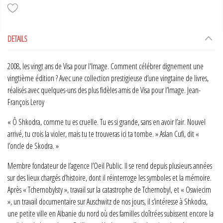
DETAILS
2008, les vingt ans de Visa pour l'Image. Comment célébrer dignement une
vingtième édition ? Avec une collection prestigieuse d’une vingtaine de livres,
réalisés avec quelques-uns des plus fidèles amis de Visa pour l’Image. Jean-
François Leroy
« Ô Shkodra, comme tu es cruelle. Tu es si grande, sans en avoir l’air. Nouvel
arrivé, tu crois la violer, mais tu te trouveras ici ta tombe. » Aslan Cufi, dit «
l’oncle de Skodra. »
Membre fondateur de l’agence l’Oeil Public. Il se rend depuis plusieurs années
sur des lieux chargés d’histoire, dont il réinterroge les symboles et la mémoire.
Après « Tchernobylsty », travail sur la catastrophe de Tchernobyl, et « Oswiecim
», un travail documentaire sur Auschwitz de nos jours, il s’intéresse à Shkodra,
une petite ville en Albanie du nord où des familles cloîtrées subissent encore la