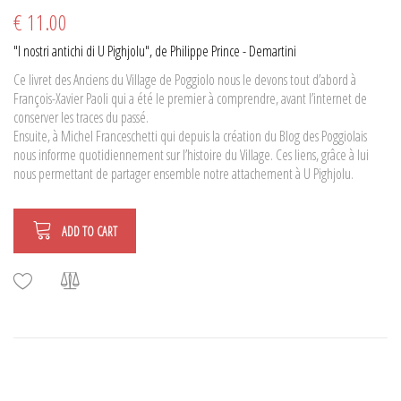
€ 11.00
"I nostri antichi di U Pighjolu", de Philippe Prince - Demartini
Ce livret des Anciens du Village de Poggiolo nous le devons tout d’abord à
François-Xavier Paoli qui a été le premier à comprendre, avant l’internet de
conserver les traces du passé.
Ensuite, à Michel Franceschetti qui depuis la création du Blog des Poggiolais
nous informe quotidiennement sur l’histoire du Village. Ces liens, grâce à lui
nous permettant de partager ensemble notre attachement à U Pighjolu.
ADD TO CART