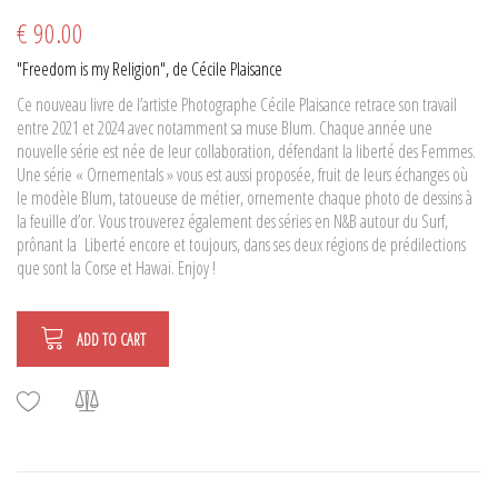
€ 90.00
"Freedom is my Religion", de Cécile Plaisance
Ce nouveau livre de l’artiste Photographe Cécile Plaisance retrace son travail
entre 2021 et 2024 avec notamment sa muse Blum. Chaque année une
nouvelle série est née de leur collaboration, défendant la liberté des Femmes.
Une série « Ornementals » vous est aussi proposée, fruit de leurs échanges où
le modèle Blum, tatoueuse de métier, ornemente chaque photo de dessins à
la feuille d’or. Vous trouverez également des séries en N&B autour du Surf,
prônant la Liberté encore et toujours, dans ses deux régions de prédilections
que sont la Corse et Hawaï. Enjoy !
ADD TO CART