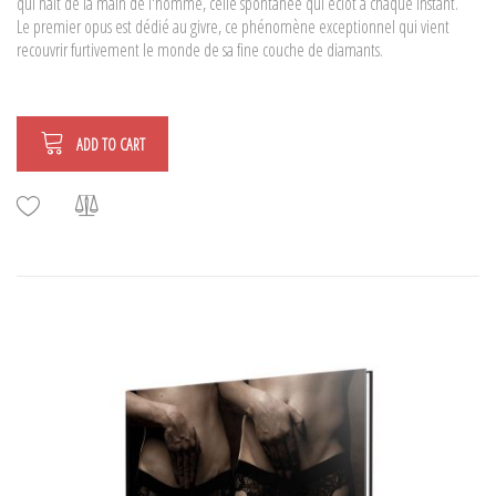
qui nait de la main de l'homme, celle spontanée qui éclot à chaque instant.
Le premier opus est dédié au givre, ce phénomène exceptionnel qui vient
recouvrir furtivement le monde de sa fine couche de diamants.
ADD TO CART