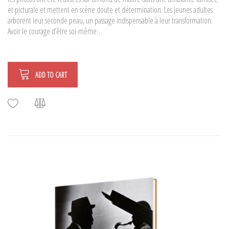
et picturale et mettent en scène doute et détermination. Les jeunes adultes
arborent leur seconde peau, un passage indispensable à leur transformation.
Avoir le courage d’être soi-même…
ADD TO CART