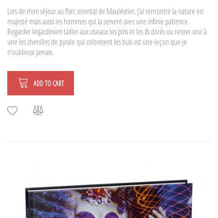
Lors de mon séjour au Parc oriental de Maulévrier, j’ai rencontré la nature en
majesté mais aussi les hommes qui la servent avec une infinie patience.
Regarder lesjardiniers tailler aux ciseaux les pins et les ifs dorés ou retirer une à
une les chenilles de pyrale qui colonisent les buis est une leçon que je
n’oublierai jamais.
ADD TO CART