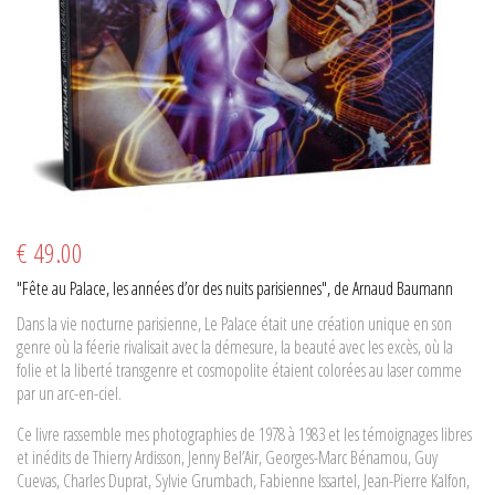
€ 49.00
"Fête au Palace, les années d’or des nuits parisiennes", de Arnaud Baumann
Dans la vie nocturne parisienne, Le Palace était une création unique en son
genre où la féerie rivalisait avec la démesure, la beauté avec les excès, où la
folie et la liberté transgenre et cosmopolite étaient colorées au laser comme
par un arc-en-ciel.
Ce livre rassemble mes photographies de 1978 à 1983 et les témoignages libres
et inédits de Thierry Ardisson, Jenny Bel’Air, Georges-Marc Bénamou, Guy
Cuevas, Charles Duprat, Sylvie Grumbach, Fabienne Issartel, Jean-Pierre Kalfon,