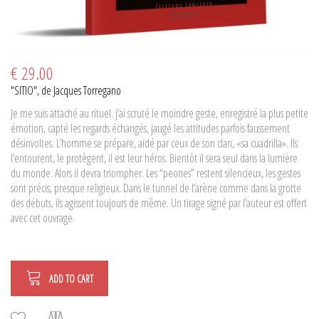
€ 29.00
"SITIO", de Jacques Torregano
Je me suis attaché au rituel. j’ai scruté le moindre geste, enregistré la plus petite
émotion, capté les regards échangés, jaugé les attitudes parfois faussement
désinvoltes. L’homme se prépare, aidé par ceux de son clan, «sa cuadrilla». Ils
l’entourent, le protègent, il est leur héros. Bientôt il sera seul dans la lumière
du monde. Alors il devra triompher. Les “peones” restent silencieux, les gestes
sont précis, presque religieux. Dans le tunnel de l’arène comme dans la grotte
des débuts, ils agissent toujours de même. Un tirage signé par l’auteur est offert
avec cet ouvrage.
ADD TO CART