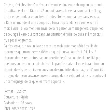
Ce livre, c’est l’histoire d’un rêveur devenu le plus jeune champion du monde
de pâtisserie glace à l’âge de 22 ans qui traverse la vie dans un habit mélange
de fer et de candeur et qui très tôt a des étoiles gourmandes dans les yeux.
« Dans un monde et une époque où l’on a trop tendance à voir le verre à
moitié vide, j’ai vraiment eu envie de faire passer un message fort, d’espoir et
de courage à ceux qui sont dans une situation difficile, ce qui a été mon cas, il
n’y a pas si longtemps.
Ça n’est en aucun cas un livre de recettes mais juste mon récit émaillé de
rencontres qui m’ont permis d’être ce que je suis aujourd’hui. J’ai illustré
chacune de ces rencontres par une recette de gâteau ou de plat réalisé par
quelques un des plus grands chefs de la planète mais ce livre est avant tout un
chemin de vie, de remise en question, de simplicité, de partage et d’humilité,
un signe de reconnaissance envers chacune de ces extraordinaires rencontres et
un témoignage de ce qu’elles m’ont apporté. ».
Format : 15x21cm
Couverture : Rigide
Pagination : 116 pages
ISBN : 978-2-35130-103-6