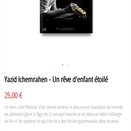
Yazid Ichemrahen - Un rêve d'enfant étoilé
25,00 €
Ce livre, c’est l’histoire d’un rêveur devenu le plus jeune champion du monde
de pâtisserie glace à l’âge de 22 ans qui traverse la vie dans un habit mélange
de fer et de candeur et qui très tôt a des étoiles gourmandes dans les yeux.