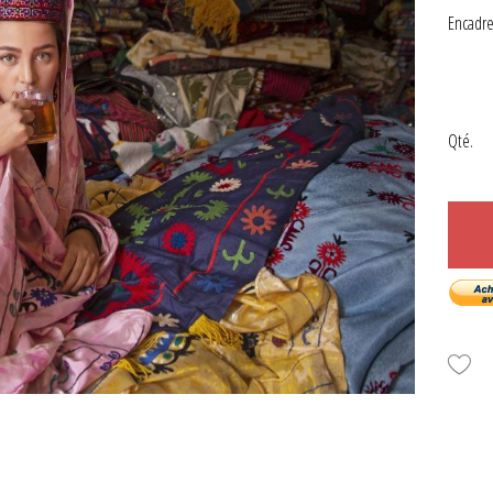
Encadr
Qté.