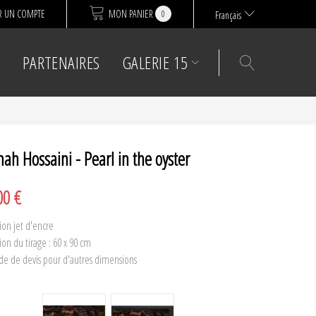
R UN COMPTE
MON PANIER
0
Français
PARTENAIRES
GALERIE 15
ah Hossaini - Pearl in the oyster
00 €
ion jet d'encre
on du tirage : 60 x 90 cm
 de devis pour d'autres dimensions