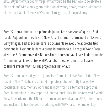
2008, 20 years of Visa pour l'Image. What would be the best way to celebrate a
20th edition? With a prestigious collection of twenty books, created with some
of the most faithful friends of Visa pour l'Image. Jean-François Leroy
Brent Stirton a obtenu un diplôme de journalisme dans son Afrique du Sud
natale. Aujourd'hui, il est basé à New-York et membre permanent de l'Agence
Getty Images. Il est spécialisé dans le documentaire avec une approche très
personnelle. Il est publié dans la presse internationale. Il a reçu 8 World Press,
ainsi que 3 récompenses des Nations Unies pour son travail dans le domaine de
l'action humanitaire contre le SIDA, la tuberculose et la malaria. Il a aussi
collaboré avec le WWF sur des projets internationaux.
Brent Stirton holds a degree in journalism from his relative South Africa. Now
based in New-York, he is a senior staff-photographer of Getty Images. He
specializes in documentary work and is known for his alternative approches.
Brent is published in lany respected international titles. He has received 8 World
Press, 3 awards from the UN for his humanitarian work about AIDS, tuberculosis
and malaria. He has also been producing with WWF for some time on key