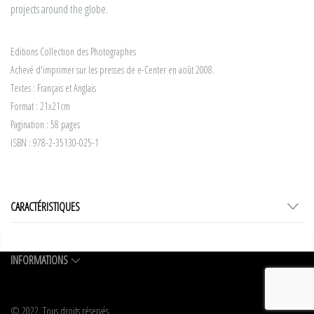
projects around the globe.
Editions Collection des Photographes
Achevé d'imprimer sur les presses de e-Center en août 2008.
Textes : Français et Anglais
Format : 21x21cm
Pagination : 58 pages
ISBN : 978-2-35130-025-1
CARACTÉRISTIQUES
INFORMATIONS
© 2022. Tous droits réservés.