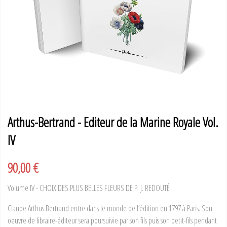
Arthus-Bertrand - Editeur de la Marine Royale Vol.
IV
90,00 €
Volume IV - CHOIX DES PLUS BELLES FLEURS DE P. J. REDOUTÉ
Claude Arthus Bertrand entre dans le monde de l’édition en 1797 à Paris. Son
oeuvre de libraire-éditeur sera poursuivie par son fils puis son petit-fils pendant