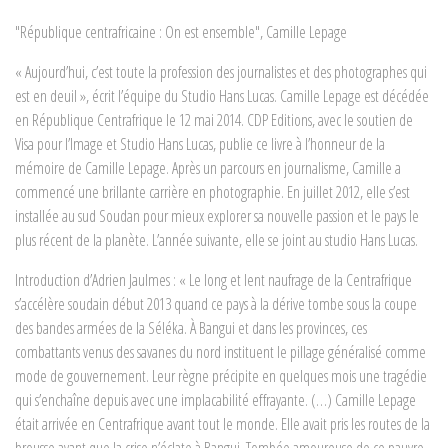
"République centrafricaine : On est ensemble", Camille Lepage
« Aujourd’hui, c’est toute la profession des journalistes et des photographes qui
est en deuil », écrit l’équipe du Studio Hans Lucas. Camille Lepage est décédée
en République Centrafrique le 12 mai 2014. CDP Editions, avec le soutien de
Visa pour l’Image et Studio Hans Lucas, publie ce livre à l’honneur de la
mémoire de Camille Lepage. Après un parcours en journalisme, Camille a
commencé une brillante carrière en photographie. En juillet 2012, elle s’est
installée au sud Soudan pour mieux explorer sa nouvelle passion et le pays le
plus récent de la planète. L’année suivante, elle se joint au studio Hans Lucas.
Introduction d’Adrien Jaulmes : « Le long et lent naufrage de la Centrafrique
s’accélère soudain début 2013 quand ce pays à la dérive tombe sous la coupe
des bandes armées de la Séléka. À Bangui et dans les provinces, ces
combattants venus des savanes du nord instituent le pillage généralisé comme
mode de gouvernement. Leur règne précipite en quelques mois une tragédie
qui s’enchaîne depuis avec une implacabilité effrayante. (…) Camille Lepage
était arrivée en Centrafrique avant tout le monde. Elle avait pris les routes de la