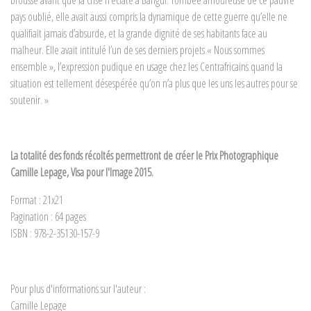
brousse avant que la crise n’éclate à Bangui. Tombée amoureuse de ce pauvre
pays oublié, elle avait aussi compris la dynamique de cette guerre qu’elle ne
qualifiait jamais d’absurde, et la grande dignité de ses habitants face au
malheur. Elle avait intitulé l’un de ses derniers projets « Nous sommes
ensemble », l’expression pudique en usage chez les Centrafricains quand la
situation est tellement désespérée qu’on n’a plus que les uns les autres pour se
soutenir. »
La totalité des fonds récoltés permettront de créer le Prix Photographique
Camille Lepage, Visa pour l'Image 2015.
Format : 21x21
Pagination : 64 pages
ISBN : 978-2-35130-157-9
Pour plus d'informations sur l'auteur :
Camille Lepage